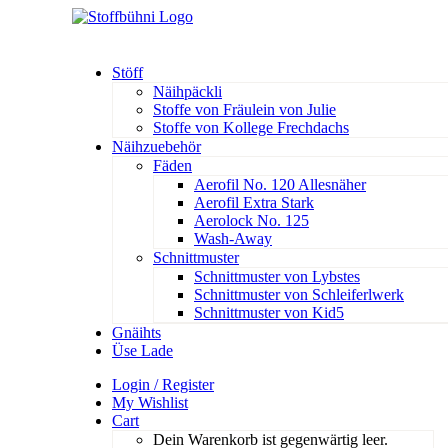
Stöff
Näihpäckli
Stoffe von Fräulein von Julie
Stoffe von Kollege Frechdachs
Näihzuebehör
Fäden
Aerofil No. 120 Allesnäher
Aerofil Extra Stark
Aerolock No. 125
Wash-Away
Schnittmuster
Schnittmuster von Lybstes
Schnittmuster von Schleiferlwerk
Schnittmuster von Kid5
Gnäihts
Üse Lade
Login / Register
My Wishlist
Cart
Dein Warenkorb ist gegenwärtig leer.