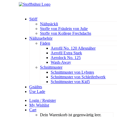
Stöff
Näihpäckli
Stoffe von Fräulein von Julie
Stoffe von Kollege Frechdachs
Näihzuebehör
Fäden
Aerofil No. 120 Allesnäher
Aerofil Extra Stark
Aerolock No. 125
Wash-Away
Schnittmuster
Schnittmuster von Lybstes
Schnittmuster von Schleiferlwerk
Schnittmuster von Kid5
Gnäihts
Üse Lade
Login / Register
My Wishlist
Cart
Dein Warenkorb ist gegenwärtig leer.