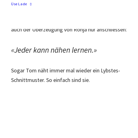
unvergleichlich einfache und trotzdem super
Üse Lade
modische Schnittmuster für Kinder und
Erwachsene. Und ich kann mich insbesondere
auch der Überzeugung von Ronja nur anschliessen:
«Jeder kann nähen lernen.»
Sogar Tom näht immer mal wieder ein Lybstes-
Schnittmuster. So einfach sind sie.