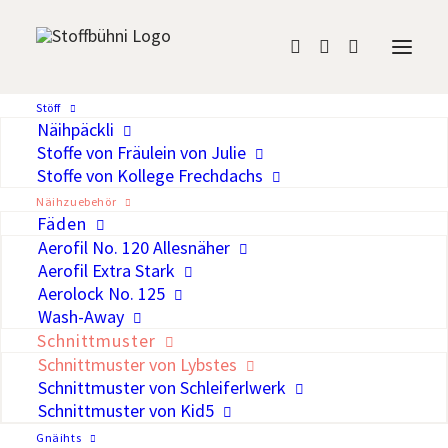
Stöff
Näihpäckli
Schnittmuster von
Stoffe von Fräulein von Julie
Stoffe von Kollege Frechdachs
Lybstes
Näihzuebehör
Fäden
Aerofil No. 120 Allesnäher
Aerofil Extra Stark
Aerolock No. 125
Wash-Away
Schnittmuster
Schnittmuster von Lybstes
Schnittmuster von Schleiferlwerk
Ich liebe die Schnittmuster von
Lybstes
aus
Schnittmuster von Kid5
Lüneburg. Seit fast 10 Jahren macht Ronja
Gnäihts