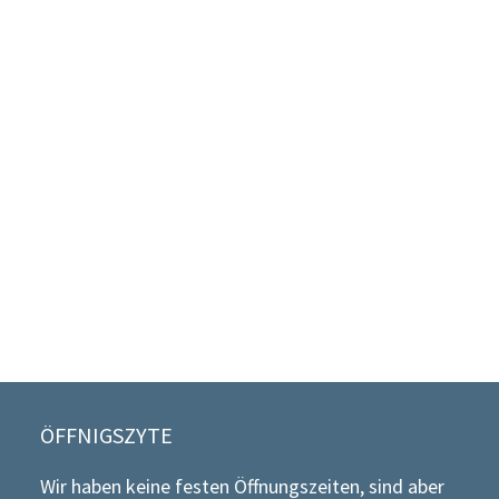
SCHNITTMUSTER
Hoody (Gr. 56-122) von Lybstes
CHF
13.00
ÖFFNIGSZYTE
Wir haben keine festen Öffnungszeiten, sind aber