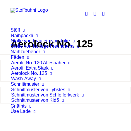
Stöff
Näihpäckli
Aerolock No. 125
Stoffe von Fräulein von Julie
Stoffe von Kollege Frechdachs
Näihzuebehör
Fäden
Aerofil No. 120 Allesnäher
Aerofil Extra Stark
NICHT VORRÄTIG
Aerolock No. 125
Wash-Away
Schnittmuster
Schnittmuster von Lybstes
Schnittmuster von Schleiferlwerk
Schnittmuster von Kid5
Gnäihts
Üse Lade