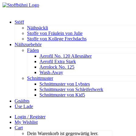
Stöff
Näihpäckli
Stoffe von Fräulein von Julie
Stoffe von Kollege Frechdachs
Näihzuebehör
Fäden
Aerofil No. 120 Allesnäher
Aerofil Extra Stark
Aerolock No. 125
Wash-Away
Schnittmuster
Schnittmuster von Lybstes
Schnittmuster von Schleiferlwerk
Schnittmuster von Kid5
Gnäihts
Üse Lade
Login / Register
My Wishlist
Cart
Dein Warenkorb ist gegenwärtig leer.