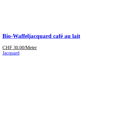
Bio-Waffeljacquard café au lait
CHF
30.00
/Meter
Jacquard