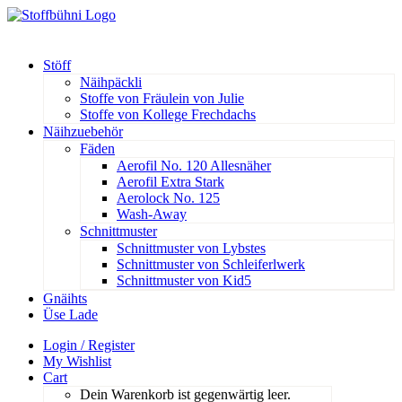
Stöff
Näihpäckli
Stoffe von Fräulein von Julie
Stoffe von Kollege Frechdachs
Näihzuebehör
Fäden
Aerofil No. 120 Allesnäher
Aerofil Extra Stark
Aerolock No. 125
Wash-Away
Schnittmuster
Schnittmuster von Lybstes
Schnittmuster von Schleiferlwerk
Schnittmuster von Kid5
Gnäihts
Üse Lade
Login / Register
My Wishlist
Cart
Dein Warenkorb ist gegenwärtig leer.