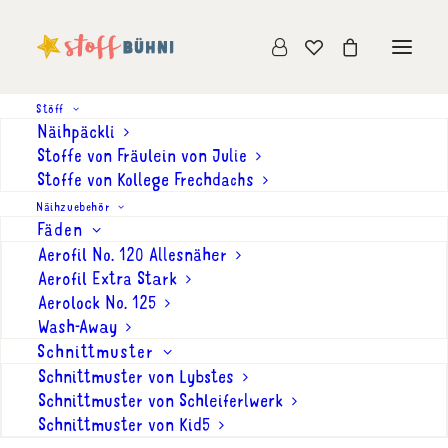
Stöff
Näihpäckli
Stoffe von Fräulein von Julie
Stoffe von Kollege Frechdachs
Hose «Pumphose 2.0»
Näihzuebehör
Fäden
(Gr. 44-110) von
Aerofil No. 120 Allesnäher
Lybstes
Aerofil Extra Stark
Aerolock No. 125
CHF
13.00
Wash-Away
Schnittmuster
Auf die Wunschliste
Schnittmuster von Lybstes
Schnittmuster von Schleiferlwerk
Die «Pumphose 2.0» ist eine bequeme
Schnittmuster von Kid5
Hose, die Jungs und Mädchen