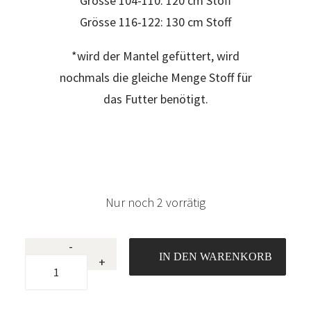
Grösse 104-110: 120 cm Stoff
Grösse 116-122: 130 cm Stoff
*wird der Mantel gefüttert, wird
nochmals die gleiche Menge Stoff für
das Futter benötigt.
Nur noch 2 vorrätig
-
Mantel
IN DEN WARENKORB
+
«Lyblingsmantel»
(Gr.