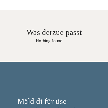
56-
122)
von
Lybstes
quantity
Was derzue passt
Nothing found.
Mäld di für üse