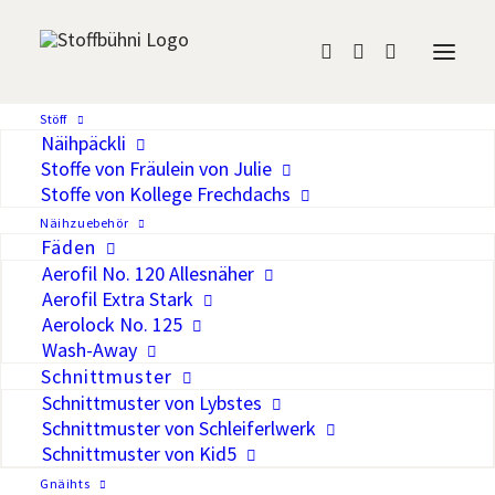
Mantel
Stöff
Näihpäckli
«Lyblingsmantel» (Gr.
Stoffe von Fräulein von Julie
Stoffe von Kollege Frechdachs
56-122) von Lybstes
Näihzuebehör
Fäden
CHF
13.00
Aerofil No. 120 Allesnäher
Aerofil Extra Stark
Auf die Wunschliste
Aerolock No. 125
Wash-Away
Der «Lyblingsmantel» hat verspielte
Schnittmuster
Schnittmuster von Lybstes
Details, wo geübte Näher:innen ihre
Schnittmuster von Schleiferlwerk
Freude haben.
Schnittmuster von Kid5
Gnäihts
Der Mantel ist für verschiedene Stoffe