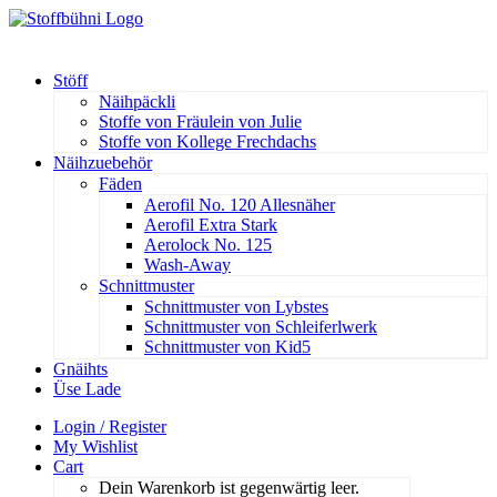
Stöff
Näihpäckli
Stoffe von Fräulein von Julie
Stoffe von Kollege Frechdachs
Näihzuebehör
Fäden
Aerofil No. 120 Allesnäher
Aerofil Extra Stark
Aerolock No. 125
Wash-Away
Schnittmuster
Schnittmuster von Lybstes
Schnittmuster von Schleiferlwerk
Schnittmuster von Kid5
Gnäihts
Üse Lade
Login / Register
My Wishlist
Cart
Dein Warenkorb ist gegenwärtig leer.