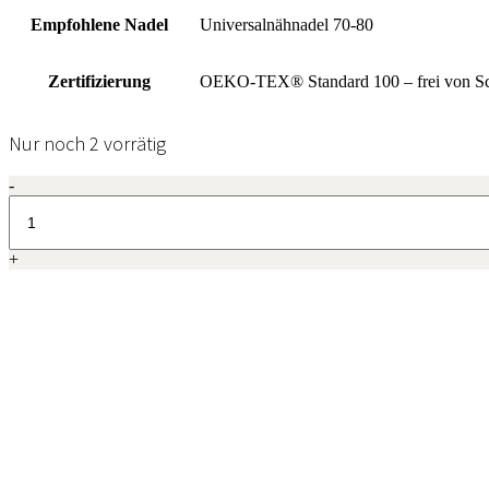
Empfohlene Nadel
Universalnähnadel 70-80
Zertifizierung
OEKO-TEX® Standard 100 – frei von Sc
Nur noch 2 vorrätig
Madeira
-
Aerofil
No.
120,
+
400m,
Col.
8105
quantity