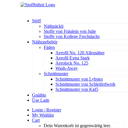
Stöff
Näihpäckli
Stoffe von Fräulein von Julie
Stoffe von Kollege Frechdachs
Näihzuebehör
Fäden
Aerofil No. 120 Allesnäher
Aerofil Extra Stark
Aerolock No. 125
Wash-Away
Schnittmuster
Schnittmuster von Lybstes
Schnittmuster von Schleiferlwerk
Schnittmuster von Kid5
Gnäihts
Üse Lade
Login / Register
My Wishlist
Cart
Dein Warenkorb ist gegenwärtig leer.