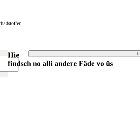
hadstoffen
Hie
I
findsch no alli andere Fäde vo üs