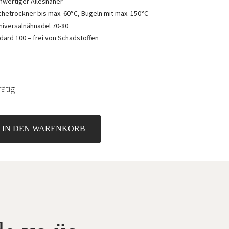
hwertiger Allesnäher
hetrockner bis max. 60°C, Bügeln mit max. 150°C
niversalnähnadel 70-80
ard 100 – frei von Schadstoffen
ätig
IN DEN WARENKORB