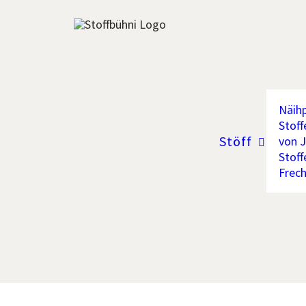
Näihp
Stoff
Stöff
von J
Stoff
Frec