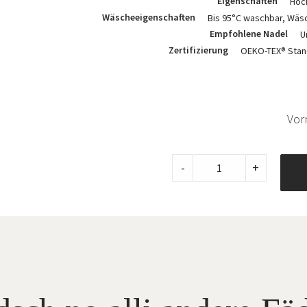
Eigenschaften
Hoc
Wäscheeigenschaften
Bis 95°C waschbar, Wäsc
Empfohlene Nadel
U
Zertifizierung
OEKO-TEX® Stand
Vorr
Madeira
-
+
Aerofil
No.
120,
400m,
Col.
9110