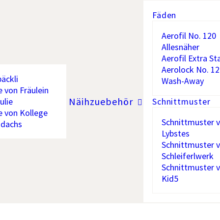
Fäden
Aerofil No. 120
Allesnäher
Aerofil Extra St
Aerolock No. 12
äckli
Wash-Away
e von Fräulein
Näihzuebehör
ulie
Schnittmuster
e von Kollege
Schnittmuster 
hdachs
Lybstes
Schnittmuster 
Schleiferlwerk
Schnittmuster 
Kid5