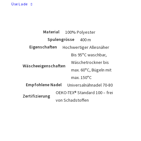
Gleichmässigkeit garantieren eine
Üse Lade
optimale Verarbeitung auf allen
Nähmaschinen.
Material
100% Polyester
Spulengrösse
400 m
Eigenschaften
Hochwertiger Allesnäher
Bis 95°C waschbar,
Wäschetrockner bis
Wäscheeigenschaften
max. 60°C, Bügeln mit
max. 150°C
Empfohlene Nadel
Universalnähnadel 70-80
OEKO-TEX® Standard 100 – frei
Zertifizierung
von Schadstoffen