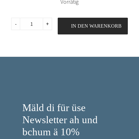
Vorrätig
Madeira
-
+
IN DEN WARENKORB
Aerofil
No.
120,
400m,
Col.
8312
quantity
Mäld di für üse
Newsletter ah und
bchum ä 10%