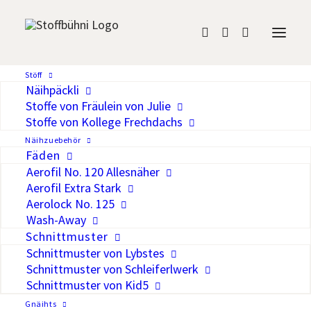
Madeira Aerofil No.
Stöff
Näihpäckli
120, 400m, Col. 8312
Stoffe von Fräulein von Julie
Stoffe von Kollege Frechdachs
CHF
5.40
Näihzuebehör
Fäden
Aerofil No. 120 Allesnäher
Auf die Wunschliste
Aerofil Extra Stark
Aerolock No. 125
Aerofil No. 120 ist ein hochwertiger
Wash-Away
Nähfaden für alle Stoffe und Nähte.
Schnittmuster
Hohe Reiss- und Scheuerfestigkeit und
Schnittmuster von Lybstes
Schnittmuster von Schleiferlwerk
hervorragende Geschmeidigkeit,
Schnittmuster von Kid5
gepaart mit exzellenter
Gnäihts