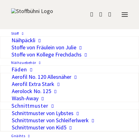
Madeira Aerofil No.
Stöff
Näihpäckli
120, 400m, Col. 8658
Stoffe von Fräulein von Julie
Stoffe von Kollege Frechdachs
CHF
5.40
Näihzuebehör
Fäden
Aerofil No. 120 Allesnäher
Auf die Wunschliste
Aerofil Extra Stark
Aerolock No. 125
Aerofil No. 120 ist ein hochwertiger
Wash-Away
Nähfaden für alle Stoffe und Nähte.
Schnittmuster
Hohe Reiss- und Scheuerfestigkeit und
Schnittmuster von Lybstes
Schnittmuster von Schleiferlwerk
hervorragende Geschmeidigkeit,
Schnittmuster von Kid5
gepaart mit exzellenter
Gnäihts