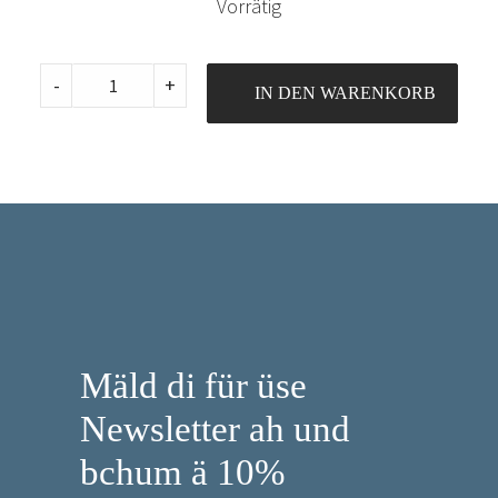
Vorrätig
Madeira
-
+
IN DEN WARENKORB
Aerofil
No.
120,
400m,
Col.
8658
quantity
Mäld di für üse
Newsletter ah und
bchum ä 10%