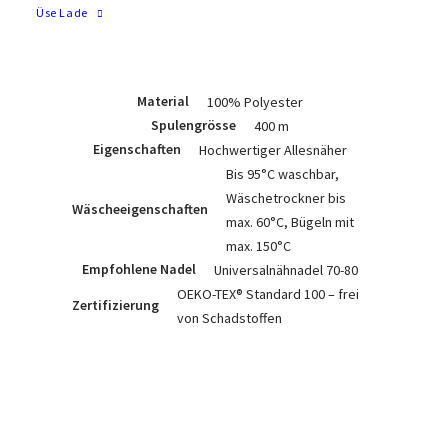
Gleichmässigkeit garantieren eine
Üse Lade
optimale Verarbeitung auf allen
Nähmaschinen.
Material
100% Polyester
Spulengrösse
400 m
Eigenschaften
Hochwertiger Allesnäher
Bis 95°C waschbar,
Wäschetrockner bis
Wäscheeigenschaften
max. 60°C, Bügeln mit
max. 150°C
Empfohlene Nadel
Universalnähnadel 70-80
OEKO-TEX® Standard 100 – frei
Zertifizierung
von Schadstoffen