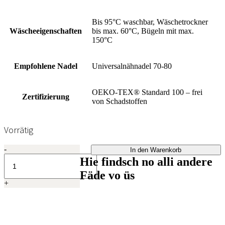
Bis 95°C waschbar, Wäschetrockner
Wäscheeigenschaften
bis max. 60°C, Bügeln mit max.
150°C
Empfohlene Nadel
Universalnähnadel 70-80
OEKO-TEX® Standard 100 – frei
Zertifizierung
von Schadstoffen
Vorrätig
Madeira
-
In den Warenkorb
Aerofil
Hie findsch no alli andere
No.
Fäde vo üs
120,
+
400m,
Col.
8750
quantity