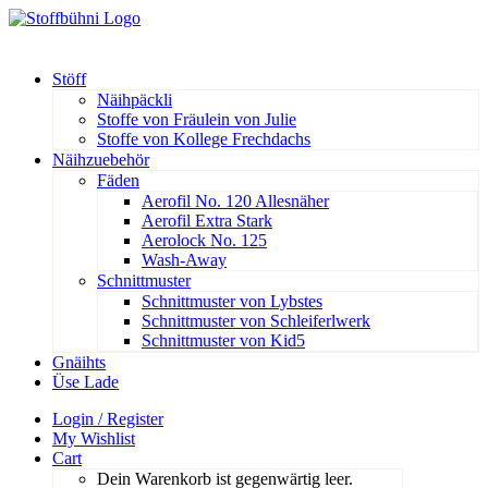
Stöff
Näihpäckli
Stoffe von Fräulein von Julie
Stoffe von Kollege Frechdachs
Näihzuebehör
Fäden
Aerofil No. 120 Allesnäher
Aerofil Extra Stark
Aerolock No. 125
Wash-Away
Schnittmuster
Schnittmuster von Lybstes
Schnittmuster von Schleiferlwerk
Schnittmuster von Kid5
Gnäihts
Üse Lade
Login / Register
My Wishlist
Cart
Dein Warenkorb ist gegenwärtig leer.