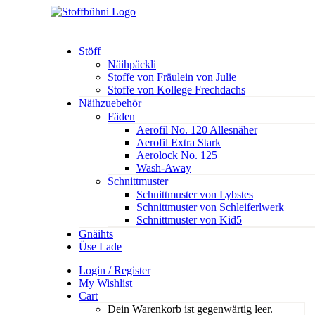
Stöff
Näihpäckli
Stoffe von Fräulein von Julie
Stoffe von Kollege Frechdachs
Näihzuebehör
Fäden
Aerofil No. 120 Allesnäher
Aerofil Extra Stark
Aerolock No. 125
Wash-Away
Schnittmuster
Schnittmuster von Lybstes
Schnittmuster von Schleiferlwerk
Schnittmuster von Kid5
Gnäihts
Üse Lade
Login / Register
My Wishlist
Cart
Dein Warenkorb ist gegenwärtig leer.