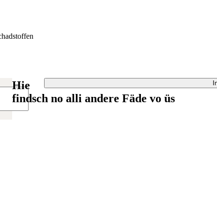
hadstoffen
Hie
I
findsch no alli andere Fäde vo üs