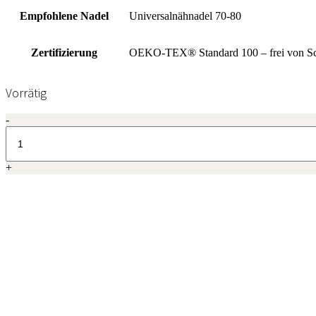
Empfohlene Nadel
Universalnähnadel 70-80
Zertifizierung
OEKO-TEX® Standard 100 – frei von Sc
Vorrätig
Madeira
-
Aerofil
No.
120,
+
400m,
Col.
9305
quantity