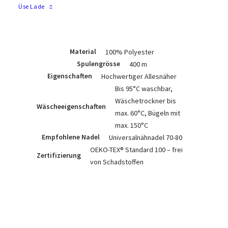
Gleichmässigkeit garantieren eine
Üse Lade
optimale Verarbeitung auf allen
Nähmaschinen.
Material
100% Polyester
Spulengrösse
400 m
Eigenschaften
Hochwertiger Allesnäher
Bis 95°C waschbar,
Wäschetrockner bis
Wäscheeigenschaften
max. 60°C, Bügeln mit
max. 150°C
Empfohlene Nadel
Universalnähnadel 70-80
OEKO-TEX® Standard 100 – frei
Zertifizierung
von Schadstoffen