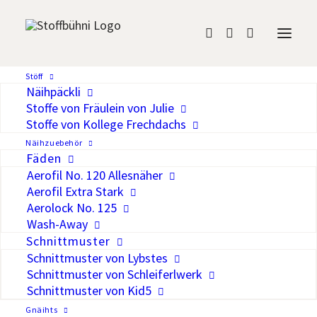
Madeira Aerofil No.
Stöff
Näihpäckli
120, 400m, Col. 9932
Stoffe von Fräulein von Julie
Stoffe von Kollege Frechdachs
CHF
5.40
Näihzuebehör
Fäden
Aerofil No. 120 Allesnäher
Auf die Wunschliste
Aerofil Extra Stark
Aerolock No. 125
Aerofil No. 120 ist ein hochwertiger
Wash-Away
Nähfaden für alle Stoffe und Nähte.
Schnittmuster
Hohe Reiss- und Scheuerfestigkeit und
Schnittmuster von Lybstes
Schnittmuster von Schleiferlwerk
hervorragende Geschmeidigkeit,
Schnittmuster von Kid5
gepaart mit exzellenter
Gnäihts