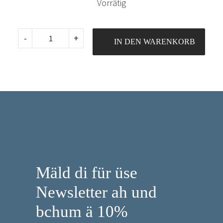
Vorrätig
Madeira
-
+
IN DEN WARENKORB
Aerofil
No.
120,
400m,
Col.
9932
quantity
Mäld di für üse
Newsletter ah und
bchum ä 10%