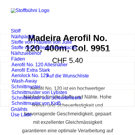
Stöff
Madeira Aerofil No.
Näihpäckli
Stoffe von Fräulein von Julie
120, 400m, Col. 9951
Stoffe von Kollege Frechdachs
Näihzuebehör
Fäden
CHF
5.40
Aerofil No. 120 Allesnäher
Aerofil Extra Stark
Aerolock No. 125
Auf die Wunschliste
Wash-Away
Schnittmuster
Aerofil No. 120 ist ein hochwertiger
Schnittmuster von Lybstes
Nähfaden für alle Stoffe und Nähte. Hohe
Schnittmuster von Schleiferlwerk
Schnittmuster von Kid5
Reiss- und Scheuerfestigkeit und
Gnäihts
hervorragende Geschmeidigkeit, gepaart
Üse Lade
mit exzellenter Gleichmässigkeit
garantieren eine optimale Verarbeitung auf