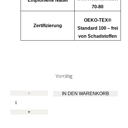
Empfohlene Nadel
70-80
OEKO-TEX®
Zertifizierung
Standard 100 – frei
von Schadstoffen
Vorrätig
-
IN DEN WARENKORB
Madeira
Aerofil
No.
+
120,
400m,