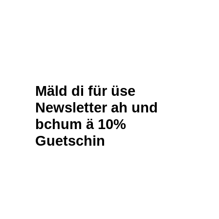
Col.
9951
quantity
Mäld di für üse
Newsletter ah und
bchum ä 10%
Guetschin