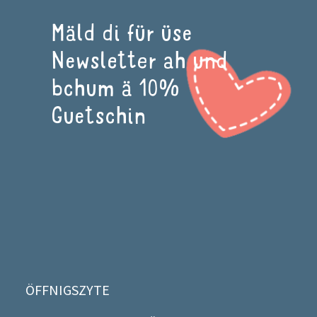
Mäld di für üse
Newsletter ah und
bchum ä 10%
Guetschin
ÖFFNIGSZYTE