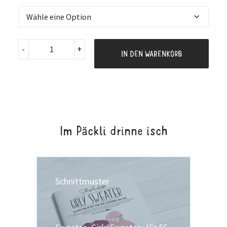
Nähpaket
-
+
IN DEN WARENKORB
Girly
Sweater
Gr.
56-
122
Im Päckli drinne isch
"Herzen"
quantity
Schnittmuster