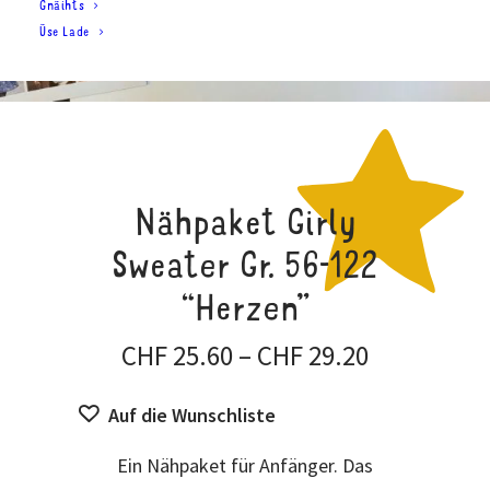
Gnäihts
Üse Lade
Nähpaket Girly
Sweater Gr. 56-122
“Herzen”
Preisspan
CHF
25.60
–
CHF
29.20
CHF 25.60
Auf die Wunschliste
bis
CHF 29.20
Ein Nähpaket für Anfänger. Das