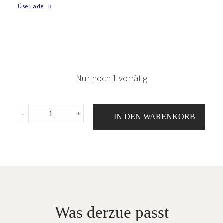
Grösse Sujet
Üse Lade
ist ca. 40 x 40 cm gross
Nur noch 1 vorrätig
Jersey
-
+
IN DEN WARENKORB
Glitzerpunkte
quantity
Was derzue passt