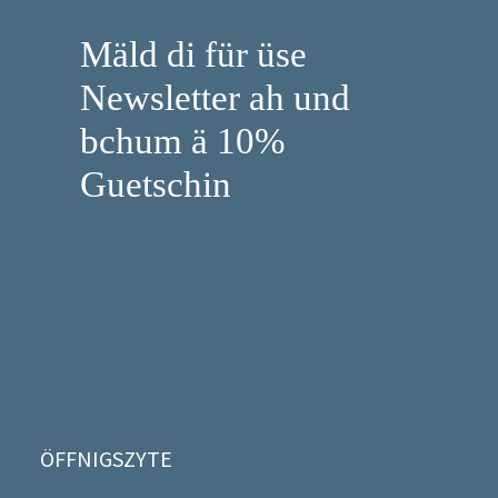
Mäld di für üse
Newsletter ah und
bchum ä 10%
Guetschin
ÖFFNIGSZYTE