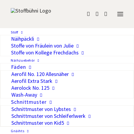
Jersey Glitzerpunkte
Stöff
Näihpäckli
CHF
24.00
/Meter
Stoffe von Fräulein von Julie
Stoffe von Kollege Frechdachs
Näihzuebehör
Auf die Wunschliste
Fäden
Aerofil No. 120 Allesnäher
Basisstoff mit Glitzerhighlight. Gut zum
Aerofil Extra Stark
kombinieren.
Aerolock No. 125
Wash-Away
Breite
150 cm
Schnittmuster
Gewicht
200 g/lm
Schnittmuster von Lybstes
Material
95% Baumwolle, 5% Elastan
Schnittmuster von Schleiferlwerk
OEKO-TEX® Standard 100 – frei
Schnittmuster von Kid5
Zertifizierung
von Schadstoffen
Gnäihts
Der abgebildete Stoffausschnitt