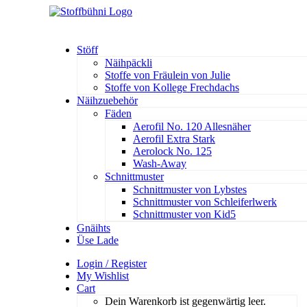
Stöff
Näihpäckli
Stoffe von Fräulein von Julie
Stoffe von Kollege Frechdachs
Näihzuebehör
Fäden
Aerofil No. 120 Allesnäher
Aerofil Extra Stark
Aerolock No. 125
Wash-Away
Schnittmuster
Schnittmuster von Lybstes
Schnittmuster von Schleiferlwerk
Schnittmuster von Kid5
Gnäihts
Üse Lade
Login / Register
My Wishlist
Cart
Dein Warenkorb ist gegenwärtig leer.