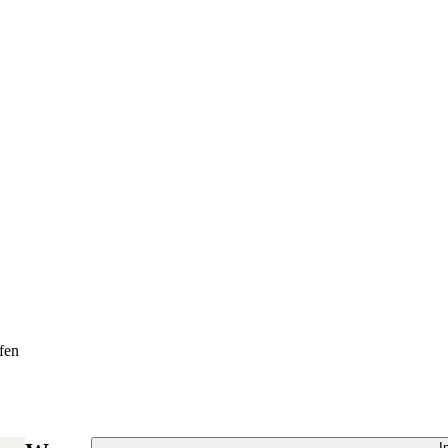
fen
I