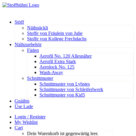
Stöff
Näihpäckli
Stoffe von Fräulein von Julie
Stoffe von Kollege Frechdachs
Näihzuebehör
Fäden
Aerofil No. 120 Allesnäher
Aerofil Extra Stark
Aerolock No. 125
Wash-Away
Schnittmuster
Schnittmuster von Lybstes
Schnittmuster von Schleiferlwerk
Schnittmuster von Kid5
Gnäihts
Üse Lade
Login / Register
My Wishlist
Cart
Dein Warenkorb ist gegenwärtig leer.