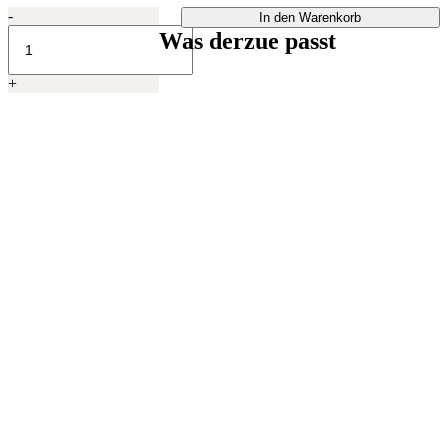
Uni
-
In den Warenkorb
orange
Was derzue passt
quantity
+