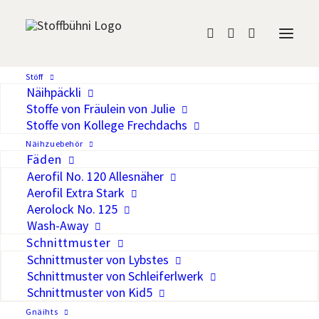
Bündchen petrol
Stöff
Näihpäckli
CHF
13.00
/Meter
Stoffe von Fräulein von Julie
Stoffe von Kollege Frechdachs
Näihzuebehör
Auf die Wunschliste
Fäden
Aerofil No. 120 Allesnäher
Breite
Schlauch 35 cm
Aerofil Extra Stark
Material
95% Baumwolle, 5% Spandex
Aerolock No. 125
OEKO-TEX® Standard 100 – frei
Wash-Away
Zertifizierung
von Schadstoffen
Schnittmuster
Schnittmuster von Lybstes
Schnittmuster von Schleiferlwerk
Schnittmuster von Kid5
Gnäihts