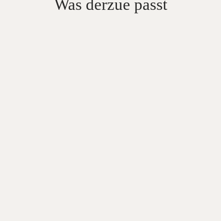
Was derzue passt
CHF
5.40