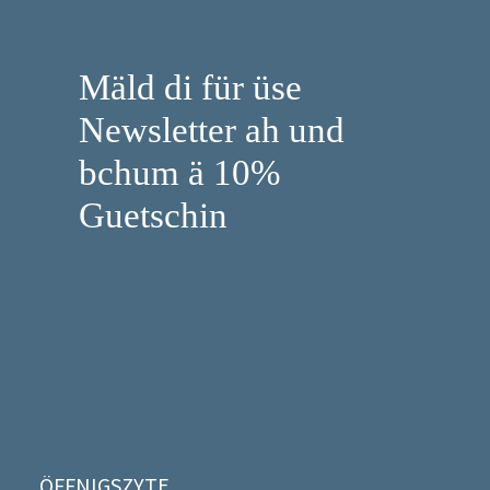
Mäld di für üse
Newsletter ah und
bchum ä 10%
Guetschin
ÖFFNIGSZYTE