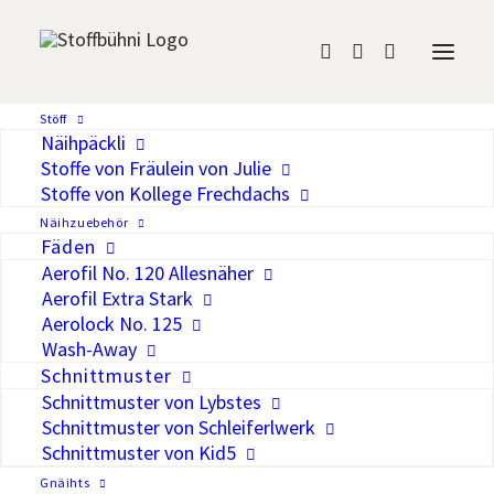
Jersey Indianerpanda
Stöff
Näihpäckli
CHF
24.00
/Meter
Stoffe von Fräulein von Julie
Stoffe von Kollege Frechdachs
Näihzuebehör
Auf die Wunschliste
Fäden
Aerofil No. 120 Allesnäher
Ansteckende Ruhe und Geborgenheit –
Aerofil Extra Stark
ideal für z.B. Babystrampler oder
Aerolock No. 125
Wash-Away
Pijamas.
Schnittmuster
Breite
145 – 150 cm
Schnittmuster von Lybstes
Gewicht
300 g/lm
Schnittmuster von Schleiferlwerk
Material
95% Baumwolle, 5% Elastan
Schnittmuster von Kid5
OEKO-TEX® Standard 100 – frei
Gnäihts
Zertifizierung