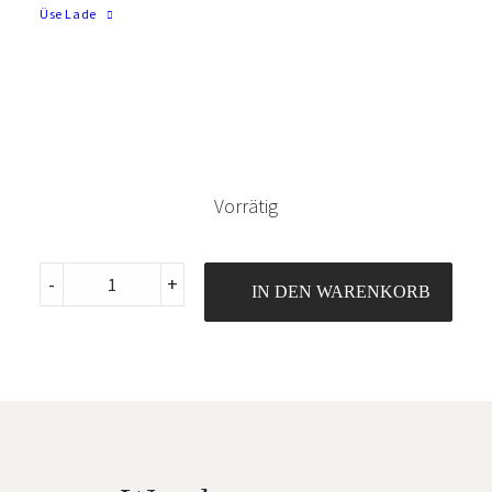
von Schadstoffen
Üse Lade
Der abgebildete Stoffausschnitt
Grösse Sujet
ist ca. 40 x 40 cm gross
Vorrätig
Jersey
-
+
IN DEN WARENKORB
Indianerpanda
quantity