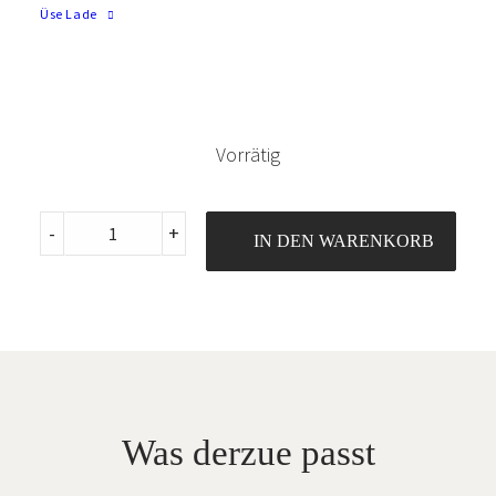
von Schadstoffen
Üse Lade
Vorrätig
Waffeljersey
-
+
IN DEN WARENKORB
Eisblau
quantity
Was derzue passt