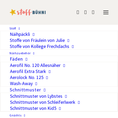
Waffeljersey Eisblau
Stöff
Näihpäckli
CHF
20.00
/Meter
Stoffe von Fräulein von Julie
Stoffe von Kollege Frechdachs
Näihzuebehör
Auf die Wunschliste
Fäden
Aerofil No. 120 Allesnäher
Wunderschöner leichter Jersey mit
Aerofil Extra Stark
Waffeln. Eignet sich schön zum
Aerolock No. 125
Wash-Away
kombinieren, auch als Bündchen
Schnittmuster
Breite
140 cm
Schnittmuster von Lybstes
Gewicht
294 g/lm
Schnittmuster von Schleiferlwerk
Material
97% Baumwolle, 3% Elastan
Schnittmuster von Kid5
OEKO-TEX® Standard 100 – frei
Gnäihts
Zertifizierung